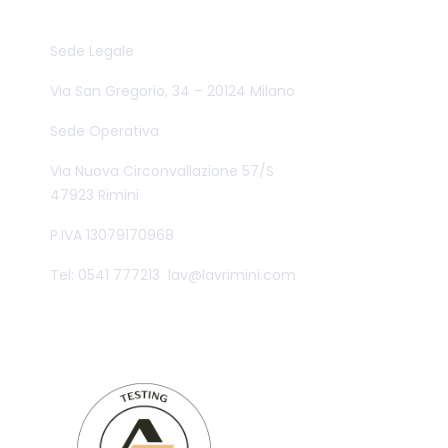
WHITE LAB S.R.L.
Sede Legale
Via San Gregorio, 34 – 20124 Milano
Sede Operativa
Via Nuova Circonvallazione 57/S
47923 Rimini
P.IVA 13079170968
Tel: 0541 777213
lav@lavrimini.com